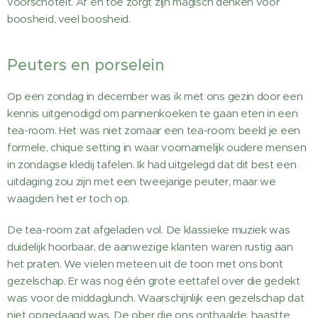
voorschotelt. Af en toe zorgt zijn magisch denken voor
boosheid, veel boosheid.
Peuters en porselein
Op een zondag in december was ik met ons gezin door een
kennis uitgenodigd om pannenkoeken te gaan eten in een
tea-room. Het was niet zomaar een tea-room: beeld je een
formele, chique setting in waar voornamelijk oudere mensen
in zondagse kledij tafelen. Ik had uitgelegd dat dit best een
uitdaging zou zijn met een tweejarige peuter, maar we
waagden het er toch op.
De tea-room zat afgeladen vol. De klassieke muziek was
duidelijk hoorbaar, de aanwezige klanten waren rustig aan
het praten. We vielen meteen uit de toon met ons bont
gezelschap. Er was nog één grote eettafel over die gedekt
was voor de middaglunch. Waarschijnlijk een gezelschap dat
niet opgedaagd was. De ober die ons onthaalde, haastte