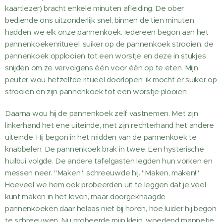
kaartlezer) bracht enkele minuten afleiding. De ober
bediende ons uitzonderlijk snel, binnen de tien minuten
hadden we elk onze pannenkoek. Iedereen begon aan het
pannenkoekenritueel: suiker op de pannenkoek strooien, de
pannenkoek opplooien tot een worstje en deze in stukjes
snijden om ze vervolgens één voor één op te eten. Mijn
peuter wou hetzelfde ritueel doorlopen: ik mocht er suiker op
strooien en zijn pannenkoek tot een worstje plooien.
Daarna wou hij de pannenkoek zelf vastnemen. Met zijn
linkerhand het ene uiteinde, met zijn rechterhand het andere
uiteinde. Hij begon in het midden van de pannenkoek te
knabbelen. De pannenkoek brak in twee. Een hysterische
huilbui volgde. De andere tafelgasten legden hun vorken en
messen neer. "Maken", schreeuwde hij. "Maken, maken!"
Hoeveel we hem ook probeerden uit te leggen dat je veel
kunt maken in het leven, maar doorgeknaagde
pannenkoeken daar helaas niet bij horen, hoe luider hij begon
te schreeuwen. Nu probeerde mijn klein, woedend mannetje