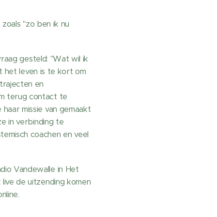
 zoals "zo ben ik nu
vraag gesteld: "Wat wil ik
t het leven is te kort om
trajecten en
m terug contact te
e haar missie van gemaakt
e in verbinding te
stemisch coachen en veel
dio Vandewalle in Het
 live de uitzending komen
online.