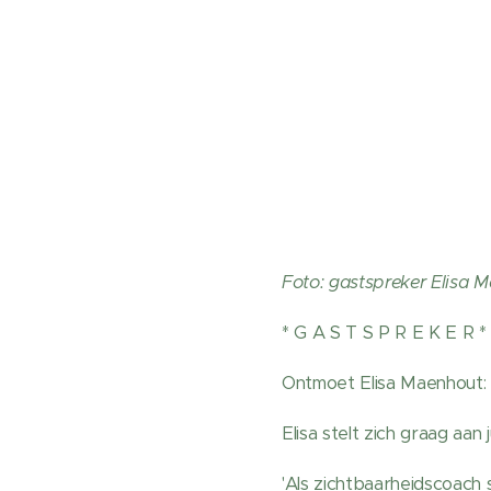
Foto: gastspreker Elisa 
* G A S T S P R E K E R *
Ontmoet Elisa Maenhout:
Elisa stelt zich graag aan j
'Als zichtbaarheidscoach 