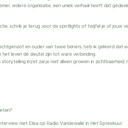
emer, iedere organisatie, een uniek verhaal heeft dat gede
tie, schrik je terug voor de spotlights of twijfel je of jouw v
 echtgenoot en ouder van twee tieners, heb ik geleerd dat 
n het leven dé sleutel zijn tot ware verbinding.
torytelling inzet zal je niet alleen groeien in zichtbaarheid
weten?
interview met Elisa op Radio Vandewalle in Het Spreekuur.