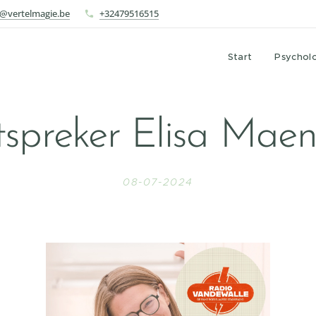
o@vertelmagie.be
+32479516515
Start
Psychol
spreker Elisa Mae
08-07-2024