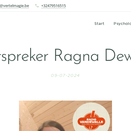
o@vertelmagie.be
+32479516515
Start
Psychol
spreker Ragna De
09-07-2024