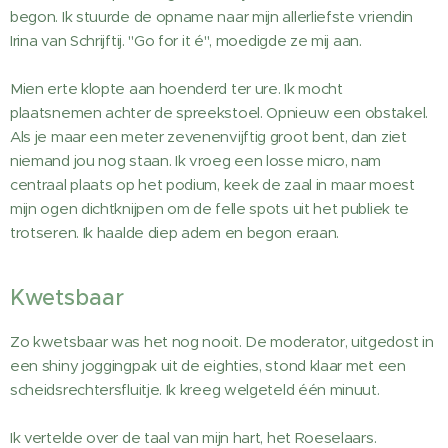
begon. Ik stuurde de opname naar mijn allerliefste vriendin
Irina van Schrijftij. "Go for it é", moedigde ze mij aan.
Mien erte klopte aan hoenderd ter ure. Ik mocht
plaatsnemen achter de spreekstoel. Opnieuw een obstakel.
Als je maar een meter zevenenvijftig groot bent, dan ziet
niemand jou nog staan. Ik vroeg een losse micro, nam
centraal plaats op het podium, keek de zaal in maar moest
mijn ogen dichtknijpen om de felle spots uit het publiek te
trotseren. Ik haalde diep adem en begon eraan.
Kwetsbaar
Zo kwetsbaar was het nog nooit. De moderator, uitgedost in
een shiny joggingpak uit de eighties, stond klaar met een
scheidsrechtersfluitje. Ik kreeg welgeteld één minuut.
Ik vertelde over de taal van mijn hart, het Roeselaars.