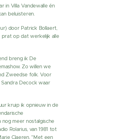
ar in Villa Vandewalle én
an beluisteren.
) door Patrick Bollaert,
prat op dat werkelijk alle
tend breng ik De
emashow. Zo willen we
nd Zweedse folk. Voor
en Sandra Decock waar
uur kruip ik opnieuw in de
endarische
n nog meer nostalgische
io Rolarius, van 1981 tot
Marie Claeren. "Met een