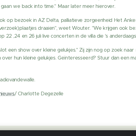
an we back into time." Maar later meer hierover.
ok op bezoek in AZ Delta, palliatieve zorgeenheid Het An
erzoek)plaatjes draaien", weet Wouter. "We krijgen ook b
p 22 ,24 en 26 juli live concerten in de villa die 's anderda
ot een show over kleine gelukjes." Zij zijn nog op zoek naar 
 over hun kleine gelukjes. Geïnteresseerd? Stuur dan een ma
adiovandewalle.
nieuws
/ Charlotte Degezelle