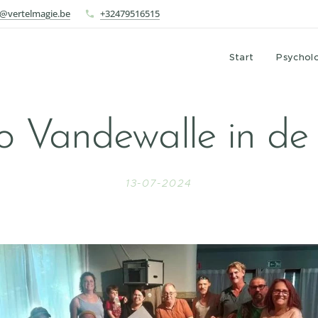
o@vertelmagie.be
+32479516515
Start
Psychol
o Vandewalle in de 
13-07-2024