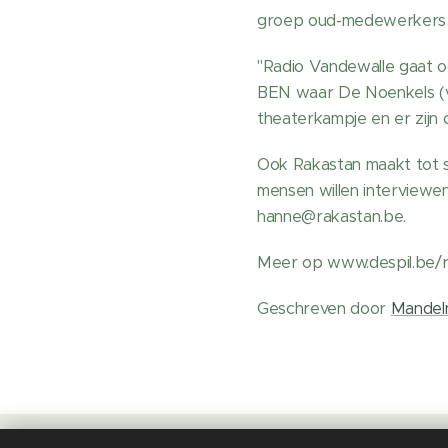
groep oud-medewerkers ga
"Radio Vandewalle gaat o
BEN waar De Noenkels (v
theaterkampje en er zijn o
Ook Rakastan maakt tot sl
mensen willen interviewen
hanne@rakastan.be.
Meer op www.despil.be/r
Geschreven door
Mandel