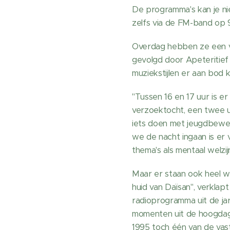
De programma's kan je niet
zelfs via de FM-band op 9
Overdag hebben ze een va
gevolgd door Apeteritief 
muziekstijlen er aan bod 
"Tussen 16 en 17 uur is e
verzoektocht, een twee u
iets doen met jeugdbewe
we de nacht ingaan is er
thema's als mentaal welzi
Maar er staan ook heel wa
huid van Daïsan", verklap
radioprogramma uit de jar
momenten uit de hoogdagen
1995 toch één van de vas