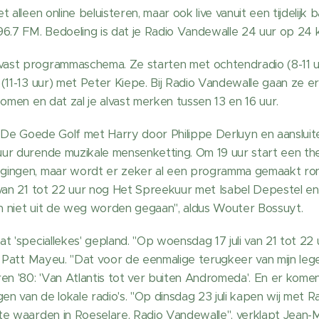
 alleen online beluisteren, maar ook live vanuit een tijdelijk b
6.7 FM. Bedoeling is dat je Radio Vandewalle 24 uur op 24 k
st programmaschema. Ze starten met ochtendradio (8-11 uur
(11-13 uur) met Peter Kiepe. Bij Radio Vandewalle gaan ze er 
komen en dat zal je alvast merken tussen 13 en 16 uur.
r De Goede Golf met Harry door Philippe Derluyn en aanslui
ur durende muzikale mensenketting. Om 19 uur start een th
gingen, maar wordt er zeker al een programma gemaakt ro
 van 21 tot 22 uur nog Het Spreekuur met Isabel Depestel 
jn niet uit de weg worden gegaan", aldus Wouter Bossuyt.
t 'speciallekes' gepland. "Op woensdag 17 juli van 21 tot 22 
t Patt Mayeu. "Dat voor de eenmalige terugkeer van mijn leg
en '80: 'Van Atlantis tot ver buiten Andromeda'. En er kome
 van de lokale radio's. "Op dinsdag 23 juli kapen wij met Rad
te waarden in Roeselare, Radio Vandewalle", verklapt Jean-