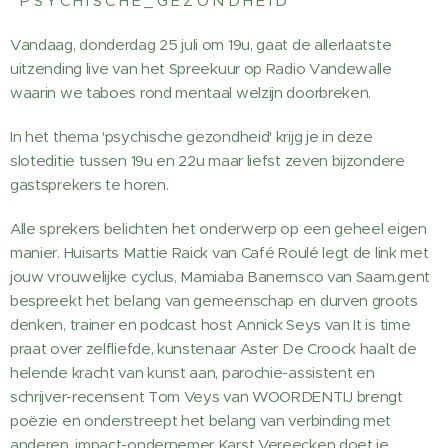
* P S Y C H I S C H E _ G E Z O N D H E I D *
Vandaag, donderdag 25 juli om 19u, gaat de allerlaatste
uitzending live van het Spreekuur op Radio Vandewalle
waarin we taboes rond mentaal welzijn doorbreken.
In het thema 'psychische gezondheid' krijg je in deze
sloteditie tussen 19u en 22u maar liefst zeven bijzondere
gastsprekers te horen.
Alle sprekers belichten het onderwerp op een geheel eigen
manier. Huisarts Mattie Raick van Café Roulé legt de link met
jouw vrouwelijke cyclus, Mamiaba Banernsco van Saam.gent
bespreekt het belang van gemeenschap en durven groots
denken, trainer en podcast host Annick Seys van It is time
praat over zelfliefde, kunstenaar Aster De Croock haalt de
helende kracht van kunst aan, parochie-assistent en
schrijver-recensent Tom Veys van WOORDENTIJ brengt
poëzie en onderstreept het belang van verbinding met
anderen, impact-ondernemer Karst Vereecken doet je